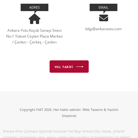
ADRES
EMAIL
bilgi@ankaraoto.com
Ankara Yolu Küçük Sanayi Sitesi
No:1 Yüksel Ceylan Plaza Merkez
/ Çankırı - Çerkeş - Çankırı
YOL TARİFİ
Copyright FIAT 2026. Her hakkı saklıdır. Web Tasarım & Yazılım
Smartnet
Ankara ilinin Çankaya ilçesinde bulunan Fiat Bayi Ankara Oto olarak, yıllardır
otomotiv ürünlerinin satış, servis, yedek parça ve İkinci el hizmetlerini siz değerli