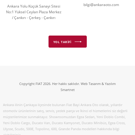
bilgi@ankaraoto.com
Ankara Yolu Küçük Sanayi Sitesi
No:1 Yüksel Ceylan Plaza Merkez
/ Çankırı - Çerkeş - Çankırı
YOL TARİFİ
Copyright FIAT 2026. Her hakkı saklıdır. Web Tasarım & Yazılım
Smartnet
Ankara ilinin Çankaya ilçesinde bulunan Fiat Bayi Ankara Oto olarak, yıllardır
otomotiv ürünlerinin satış, servis, yedek parça ve İkinci el hizmetlerini siz değerli
müşterilerimize sunmaktayız. Showroomuzdan Egea Sedan, Yeni Doblo Combi,
Yeni Doblo Cargo, Ducato Van, Ducato Kamyonet, Ducato Minibüs, Egea Cross,
Ulysse, Scudo, 500E, Topolino, 600, Grande Panda modelleri hakkında bilgi
alabilirsiniz.